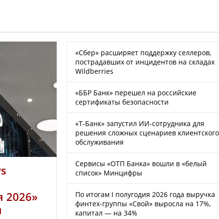
«Сбер» расширяет поддержку селлеров,
а
пострадавших от инцидентов на складах
Wildberries
нции
«ББР Банк» перешел на российские
сертификаты безопасности
«Т-Банк» запустил ИИ-сотрудника для
решения сложных сценариев клиентского
обслуживания
Сервисы «ОТП Банка» вошли в «белый
s
список» Минцифры
 2026»
По итогам I полугодия 2026 года выручка
финтех-группы «Свой» выросла на 17%,
я
капитал — на 34%