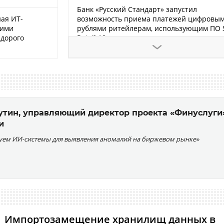
Банк «Русский Стандарт» запустил
возможность приема платежей цифровы
ная ИТ-
рублями ритейлерам, использующим ПО 
оими
Retail 10
дорого
Сбербанк и Самарская область будут вмес
развивать искусственный интеллект в
регионе
«ГигаЧат» совместно с ведущими
образовательными платформами запуска
утин, управляющий директор проекта «Финуслуги
бесплатные программы по работе с
и
искусственным интеллектом
уем ИИ-системы для выявления аномалий на биржевом рынке»
Сбербанк запустил сервис для поиска точ
оплатой частями через терминал
Конференция CNews «Цифровые техноло
в финансовом секторе» состоится 8 сентя
2026 года
Импортозамещение хранилищ данных в