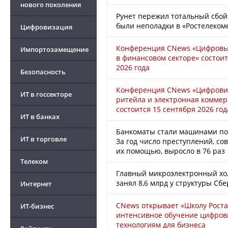
нового поколения
Рунет пережил тотальный сбо
были неполадки в «Ростелеком
Цифровизация
Конференция CNews «Цифровы
Импортозамещение
в финансовом секторе» состоит
2026 года
Безопасность
Конференция CNews «Цифрови
ИТ в госсекторе
ритейла и электронная комме
состоится 15 сентября 2026 год
ИТ в банках
Банкоматы стали машинами по 
ИТ в торговле
За год число преступлений, с
их помощью, выросло в 76 раз
Телеком
Главный микроэлектронный хо
занял 8,6 млрд у структуры Сб
Интернет
CNews открывает «Школу Роста
ИТ-бизнес
интенсивное обучение цифро
технологиям для бизнеса