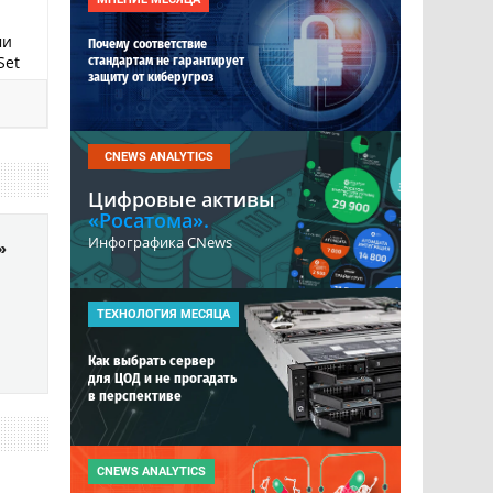
ми
Почему соответствие
Set
стандартам не гарантирует
защиту от киберугроз
те
CNEWS ANALYTICS
Цифровые активы
«Росатома».
Инфографика CNews
ет
»
ТЕХНОЛОГИЯ МЕСЯЦА
ек с
Как выбрать сервер
для ЦОД и не прогадать
в перспективе
гии
бря
CNEWS ANALYTICS