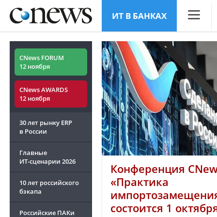
ИТ В БАНКАХ
CNews
Аналитик
CNews FORUM
12 ноября
Конфере
CNews AWARDS
Маркет
12 ноября
Техника
30 лет рынку ERP
ТВ
в России
Главные
ИТ-сценарии
2026
Конференция CNew
«Практика
10 лет российского
бэкапа
импортозамещения
состоится 1 октябр
Российские ПАКи