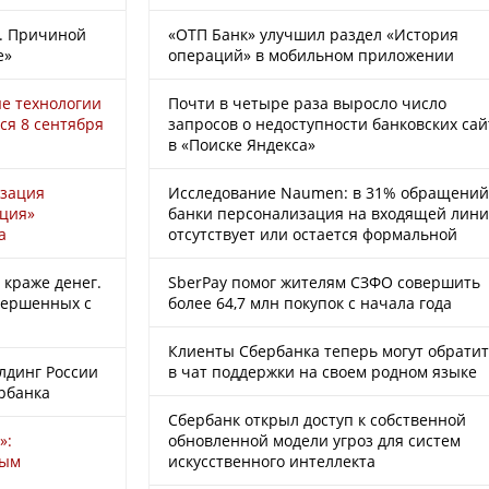
«ОТП Банк» улучшил раздел «История
й. Причиной
операций» в мобильном приложении
е»
Почти в четыре раза выросло число
е технологии
запросов о недоступности банковских сай
ся 8 сентября
в «Поиске Яндекса»
Исследование Naumen: в 31% обращений
зация
банки персонализация на входящей лин
рция»
отсутствует или остается формальной
а
SberPay помог жителям СЗФО совершить
краже денег.
более 64,7 млн покупок c начала года
овершенных с
Клиенты Сбербанка теперь могут обратит
в чат поддержки на своем родном языке
лдинг России
ербанка
Сбербанк открыл доступ к собственной
обновленной модели угроз для систем
»:
искусственного интеллекта
вым