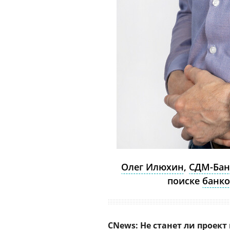
Олег Илюхин
,
СДМ-Бан
поиске
банк
CNews: Не станет ли проек