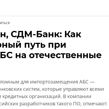
ИТЬСЯ
а
н, СДМ-Банк: Как
нции
рный путь при
БС на отечественные
ереломным для импортозамещения АБС —
нковских систем, которые управляют всеми
 кредитных организаций. В компании
сийских разработчиков такого ПО, отмечают: