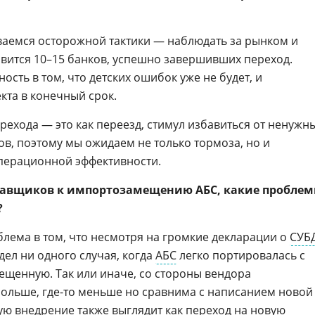
емся осторожной тактики — наблюдать за рынком и
явится 10–15 банков, успешно завершивших переход.
ость в том, что детских ошибок уже не будет, и
кта в конечный срок.
рехода — это как переезд, стимул избавиться от ненужн
ов, поэтому мы ожидаем не только тормоза, но и
операционной эффективности.
ставщиков к импортозамещению АБС, какие пробле
?
лема в том, что несмотря на громкие декларации о
СУБ
дел ни одного случая, когда
АБС
легко портировалась с
ещенную. Так или иначе, со стороны вендора
 больше, где-то меньше но сравнима с написанием новой
ую внедрение также выглядит как переход на новую