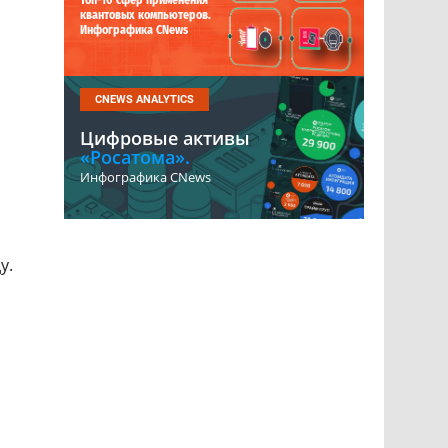
Топ-10 сфер применения
квантовых компьютеров.
Инфографика CNews
CNEWS ANALYTICS
Цифровые активы
«Росатома».
Инфографика CNews
у.