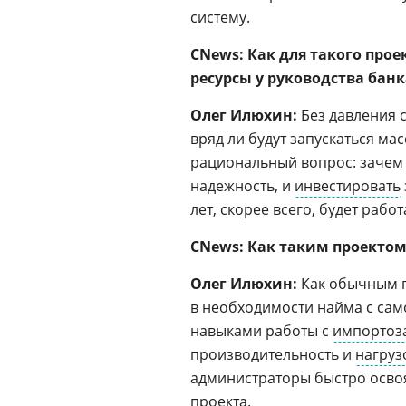
систему.
CNews: Как для такого про
ресурсы у руководства банк
Олег Илюхин:
Без давления 
вряд ли будут запускаться ма
рациональный вопрос: зачем 
надежность, и
инвестировать
лет, скорее всего, будет раб
CNews: Как таким проектом
Олег Илюхин:
Как обычным п
в необходимости найма с сам
навыками работы с
импорто
производительность и
нагруз
администраторы быстро освоя
проекта.