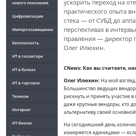
ускорить переход на о
нового поколения
практического опыта вн
Цифровизация
стека — от СУБД до апп
перспективах в интервь
Импортозамещение
правления — директор
Безопасность
Олег Илюхин.
ИТ в госсекторе
CNews: Как вы считаете, н
ИТ в банках
Олег Илюхин:
На мой взгляд,
ИТ в торговле
Большинство ведущих вендор
рискнуть и принять участие в
Телеком
даже крупные вендоры, кто 
Интернет
альтернативу своей основной
ИТ-бизнес
На сегодняшний день количес
измеряется единицами — если 