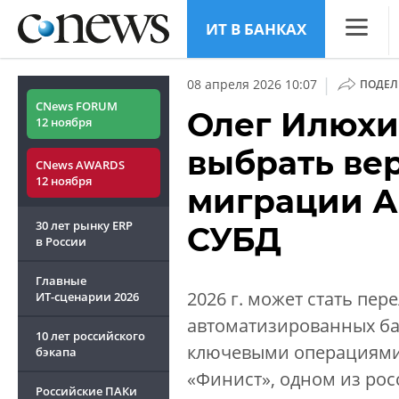
ИТ В БАНКАХ
CNews
|
08 апреля 2026 10:07
ПОДЕЛ
Аналитик
CNews FORUM
Олег Илюхи
12 ноября
Конфере
выбрать ве
CNews AWARDS
Маркет
12 ноября
миграции А
Техника
30 лет рынку ERP
СУБД
ТВ
в России
Главные
2026 г. может стать п
ИТ-сценарии
2026
автоматизированных ба
10 лет российского
ключевыми операциями
бэкапа
«Финист», одном из рос
Российские ПАКи