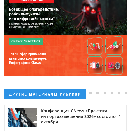
Всеобщее благоденствие,
робокоммунизм
или цифровой фашизм?
К каким сценариям человечество ведет
искусственный интеллект
CNEWS ANALYTICS
Топ-10 сфер применения
квантовых компьютеров.
Инфографика CNews
ДРУГИЕ МАТЕРИАЛЫ РУБРИКИ
Конференция CNews «Практика
импортозамещения 2026» состоится 1
октября