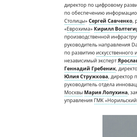
директор по цифровому раз
по обеспечению информацион
Столицы
»
Сергей Савченко
,
«
Еврохима
»
Кирилл Волтеги
производственной инфрастру
руководитель направления Dat
по развитию
искусственного 
независимый эксперт
Яросла
Геннадий Гребеник
, дирек
Юлия Стружкова
, директор 
руководитель отдела иннова
Москвы
Мария Лопухина
, з
управления
ГМК «Норильский