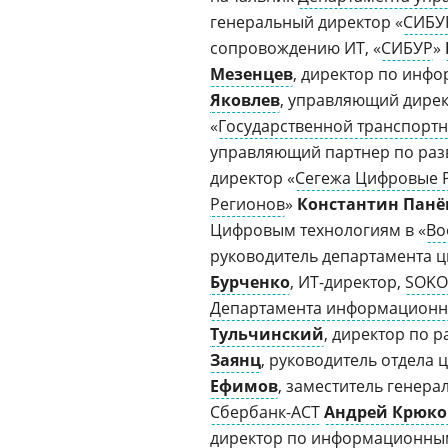
генеральный директор «
СИБУ
сопровождению ИТ, «
СИБУР
»
Мезенцев
, директор по инф
Яковлев
, управляющий дире
«
Государственной транспорт
управляющий партнер по раз
директор «
Сегежа Цифровые 
Регионов
»
Константин Панё
Цифровым технологиям в «
Во
руководитель департамента 
Бурченко
, ИТ-директор,
SOKO
Департамента информационны
Тульчинский
, директор по 
Заянц
, руководитель отдела
Ефимов
, заместитель генер
Сбербанк-АСТ
Андрей Крюко
директор по информационны