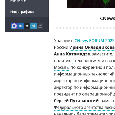
Рейтинги
Инфографика
CNews
Участие в
CNews FORUM 2025
России
Ирина Окладникова
Анна Катамадзе
, заместите
политике
, технологиям и свя
Москвы
по конкурентной пол
информационных технологий 
директор по информационны
директор по информационным
президент по операционной 
Сергей Путятинский
, замес
Федерального агентства лесн
начальник
Департамента упр