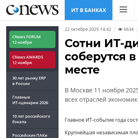
ИТ В БАНКАХ
CNews
22 октября 2025 14:42
6634
Аналитик
CNews FORUM
Сотни ИТ-д
12 ноября
Конфере
соберутся в
CNews AWARDS
Маркет
12 ноября
месте
Техника
30 лет рынку ERP
ТВ
в России
В Москве 11 ноября 2025
Главные
всех отраслей экономик
ИТ-сценарии
2026
10 лет российского
Главное ИТ-событие года сос
бэкапа
Крупнейшая независимая площ
Российские ПАКи