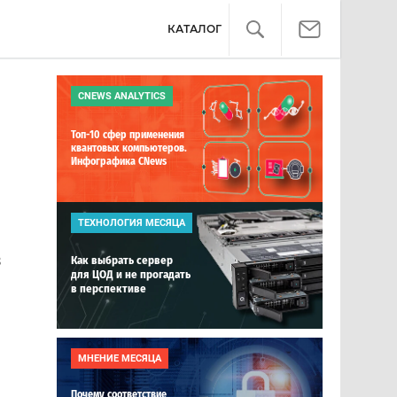
КАТАЛОГ
CNEWS ANALYTICS
Топ-10 сфер применения
квантовых компьютеров.
Инфографика CNews
ТЕХНОЛОГИЯ МЕСЯЦА
з
Как выбрать сервер
для ЦОД и не прогадать
в перспективе
МНЕНИЕ МЕСЯЦА
Почему соответствие