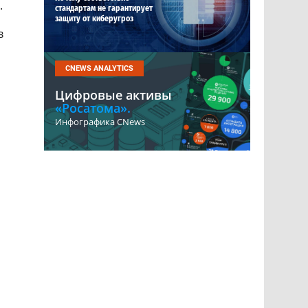
.
стандартам не гарантирует
защиту от киберугроз
в
CNEWS ANALYTICS
Цифровые активы
«Росатома».
Инфографика CNews