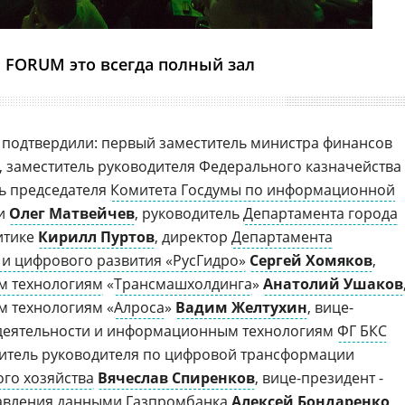
 FORUM это всегда полный зал
подтвердили: первый заместитель министра финансов
, заместитель руководителя Федерального казначейства
ль председателя
Комитета Госдумы по информационной
зи
Олег Матвейчев
, руководитель
Департамента города
итике
Кирилл Пуртов
, директор
Департамента
и цифрового развития «РусГидро»
Сергей Хомяков
,
м технологиям
«
Трансмашхолдинга
»
Анатолий Ушаков
 технологиям «
Алроса
»
Вадим Желтухин
, вице-
деятельности и информационным технологиям
ФГ БКС
титель руководителя по цифровой трансформации
ого хозяйства
Вячеслав Спиренков
, вице-президент -
авления данными Газпромбанка
Алексей Бондаренко
,