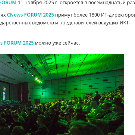
 FORUM
11 ноября 2025 г. откроется в восемнадцатый раз
иях
CNews FORUM 2025
примут более 1800 ИТ-директоро
ударственных ведомств и представителей ведущих ИКТ-
s FORUM 2025
можно уже сейчас.