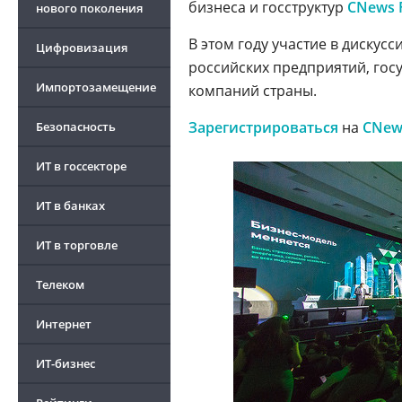
бизнеса и госструктур
CNews
нового поколения
В этом году участие в дискусс
Цифровизация
российских предприятий, гос
Импортозамещение
компаний страны.
Зарегистрироваться
на
CNew
Безопасность
ИТ в госсекторе
ИТ в банках
ИТ в торговле
Телеком
Интернет
ИТ-бизнес