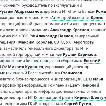
Р Коннект
», руководитель по эксплуатации и
Рустам Абдрахманов
, директор ИТ «Почта Банка»
Ром
ормационным технологиям «
Атомстройэкспорта
»
Денис
ктор по цифровой трансформации и бизнес-процессам в
ной лизинговой компании
»
Александр Краснов
, главны
витию ИИ в
ВЭБ.РФ
Александр Павлов
, генеральный
Решения
»
Максим Королев
,
CDTO
, УК «
Аэропорты
в
, заместитель генерального директора по ИТ и
сточной горнорудной компании
»
Руслан Каримов
,
цифровизации бизнес-процессов «Еврохима»
Евгений
LOV
Михаил Кудашев
, управляющий директор
х технологий Россельхозбанка
Станислав
развитию бизнес-процессов и цифровизации,
ЩЛЗ
Илья
 цифровой трансформации компании «Цвет»
Николай
ального директора по информационным технологиям в
в
, директор по ИТ
Корпорации «Гринн»
Кирилл Шептун
м технологиям
ГК «Росводоканал»
Сергей Путин
,