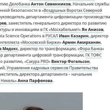
витию
Делобанка
Антон Семенников
, Начальник службы
ной безопасности в «
Воздушных Воротах Северной
 руководитель департамента цифровизации производств
рев
, заместитель генерального директора по развитию
ктуры и инновациям в
ГК «Москабельмет»
Ян Анисов
,
a Science Operations в
РУСАЛ
Иван Казарин
, директор
интеллекта
«
Московской Биржи
»
Армен Амирханян
,
в Медокс
, директор по трансформации, «
Фора банка
»
тор департамента цифровой трансформации,
ГК ТОФС
по развитию, «
Сакура PRO
»
Виктор Фогельсон
,
ций,
Управление кадровых сервисов Правительства
аместитель директора департамента – начальник
 Никель»
Анна Парфенова
.