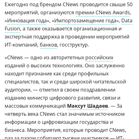
Ежегодно под брендом CNews проводится свыше 50
мероприятий, организуются
премии CNews Awards
,
«
Инновация года
», «
Импортозамещение года
»,
Data
Fusion
, а также оказывается организационная и
экспертная поддержка в проведении мероприятий
ИТ-компаний,
банков
, госструктур.
«CNews — одно из авторитетных
российских
изданий о высоких технологиях. Оно заслуженно
находит признание как среди профильных
специалистов, так и среди широкой читательской
аудитории, — отметил в своем поздравлении
изданию министр цифрового развития, связи и
массовых коммуникаций
Максут Шадаев
. — За
четверть века CNews стал значимым источником
информации о цифровизации государства и
бизнеса. Мероприятия, которые проводит CNews,
раз за разом собирают тысячи участников —
ИТ-