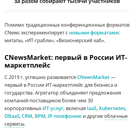
за разом собирают тысячи участников
Помимо традиционных конференционных форматов
CNews экспериментирует с
новыми форматами
:
митапы, «ИТ-грабли», «Визионерский хаб».
CNewsMarket: первый в России ИТ-
маркетплейс
С 2019 г. успешно развивается
CNewsMarket
—
первый в России ИТ-маркетплейс для бизнеса и
государства. Агрегатор объединяет предложения
компаний-поставщиков более чем 30
корпоративных
ИТ-услуг
, включая
IaaS
,
Kubernetes
,
DBaaS
,
CRM
,
BPM
,
IP-телефонию
и другие
облачные
сервисы
.