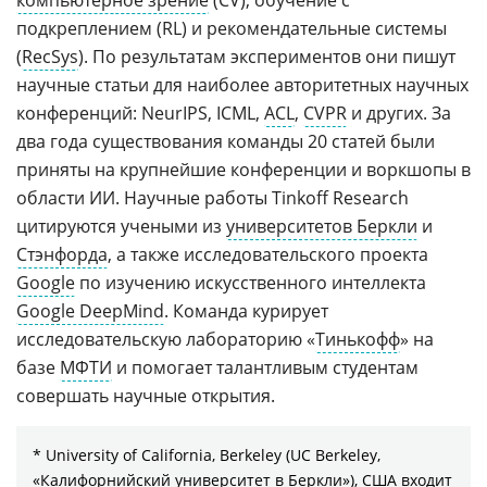
компьютерное зрение
(CV), обучение с
подкреплением (RL) и рекомендательные системы
(
RecSys
). По результатам экспериментов они пишут
научные статьи для наиболее авторитетных научных
конференций: NeurIPS, ICML,
ACL
,
CVPR
и других. За
два года существования команды 20 статей были
приняты на крупнейшие конференции и воркшопы в
области ИИ. Научные работы Tinkoff Research
цитируются учеными из
университетов Беркли
и
Стэнфорда
, а также исследовательского проекта
Google
по изучению искусственного интеллекта
Google DeepMind
. Команда курирует
исследовательскую лабораторию «
Тинькофф
» на
базе
МФТИ
и помогает талантливым студентам
совершать научные открытия.
* University of California, Berkeley (UC Berkeley,
«Калифорнийский университет в Беркли»), США входит