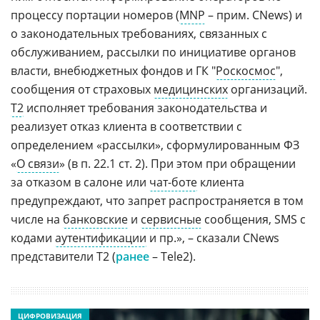
процессу портации номеров (
MNP
– прим. CNews) и
о законодательных требованиях, связанных с
обслуживанием, рассылки по инициативе органов
власти, внебюджетных фондов и ГК "
Роскосмос
",
сообщения от страховых
медицинских
организаций.
Т2
исполняет требования законодательства и
реализует отказ клиента в соответствии с
определением «рассылки», сформулированным ФЗ
«
О связи
» (в п. 22.1 ст. 2). При этом при обращении
за отказом в салоне или
чат-боте
клиента
предупреждают, что запрет распространяется в том
числе на
банковские
и
сервисные
сообщения, SMS с
кодами
аутентификации
и пр.», – сказали CNews
представители Т2 (
ранее
– Tele2).
ЦИФРОВИЗАЦИЯ