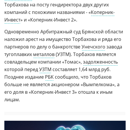
Торбахова на посту гендиректора двух других
компаний с похожими названиями - «
Коперник-
Инвест
» и «Коперник-Инвест 2».
Одновременно Арбитражный суд Брянской области
наложил арест на имущество Торбахова и ряда его
партнеров по делу о банкротстве
Унечского
завода
тугоплавких
металлов
(УЗТМ). Торбахов является
совладельцем компании «Томас»,
задолженность
которой перед
УЗТМ
составляет 1,64 млрд руб.
Позднее издание
РБК
сообщило, что Торбахов
больше не является акционером «Вымпелкома», а
его доля в «Коперник-Инвест 3» отошла к иным
лицам.