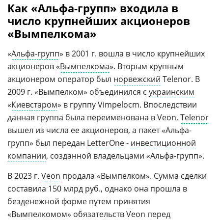
Как «Альфа-групп» входила в
число крупнейших акционеров
«Вымпелкома»
«
Альфа-групп
» в 2001 г. вошла в число крупнейших
акционеров «
Вымпелкома
». Вторым крупным
акционером оператор был
норвежский
Telenor. В
2009 г. «Вымпелком» объединился с
украинским
«
Киевстаром
» в группу Vimpelocm. Впоследствии
данная группа была переименована в Veon,
Telenor
вышел из числа ее акционеров, а пакет «Альфа-
групп» был передан
LetterOne
-
инвестиционной
компании
, созданной владельцами «Альфа-групп».
В 2023 г.
Veon
продала «Вымпелком». Сумма сделки
составила 150 млрд руб., однако она прошла в
безденежной форме путем принятия
«Вымпелкомом» обязательств Veon перед