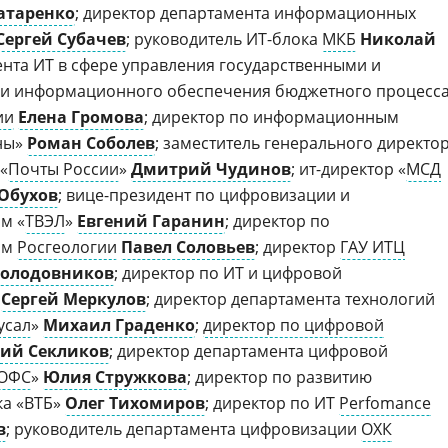
атаренко
; директор департамента информационных
Сергей Субачев
; руководитель ИТ-блока
МКБ
Николай
ента ИТ в сфере управления государственными и
и информационного обеспечения бюджетного процесс
ии
Елена Громова
; директор по информационным
ны»
Роман Соболев
; заместитель генерального директо
«
Почты России
»
Дмитрий Чудинов
; ит-директор «
МСД
Обухов
; вице-президент по цифровизации и
м «
ТВЭЛ
»
Евгений Гаранин
; директор по
ям
Росгеологии
Павел Соловьев
; директор
ГАУ ИТЦ
Солодовников
; директор по ИТ и цифровой
Сергей Меркулов
; директор департамента технологий
усал
»
Михаил Граденко
;
директор по цифровой
ий Секликов
; директор департамента цифровой
 ОФС
»
Юлия Стружкова
; директор по развитию
ка «ВТБ»
Олег Тихомиров
; директор по ИТ
Perfomance
в
; руководитель департамента цифровизации
ОХК