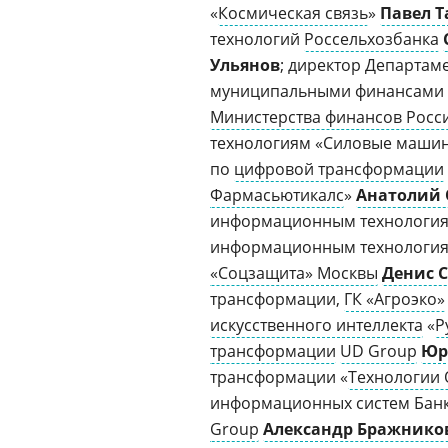
«
Космическая связь
»
Павел Т
технологий
Россельхозбанка
Ульянов
; директор Департам
муниципальными финансами 
Министерства финансов Росс
технологиям «Силовые маши
по
цифровой трансформации
Фармасьютикалс
»
Анатолий 
информационным технология
информационным технологи
«Соцзащита» Москвы
Денис 
трансформации,
ГК «Агроэко»
искусственного интеллекта
«
Р
трансформации
UD Group
Юр
трансформации «
Технологии
информационных систем Бан
Group
Александр Бражнико