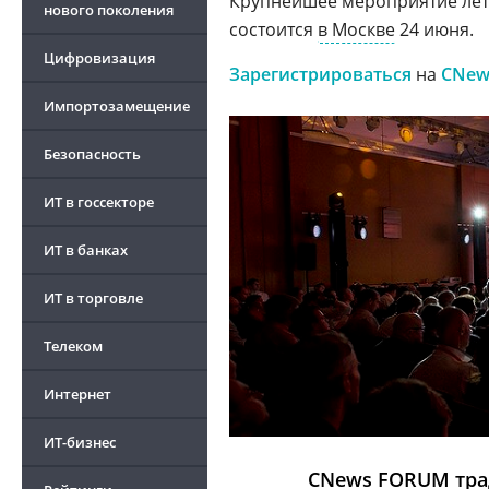
Крупнейшее мероприятие лета 
нового поколения
состоится
в Москве
24 июня.
Цифровизация
Зарегистрироваться
на
CNew
Импортозамещение
Безопасность
ИТ в госсекторе
ИТ в банках
ИТ в торговле
Телеком
Интернет
ИТ-бизнес
CNews FORUM трад