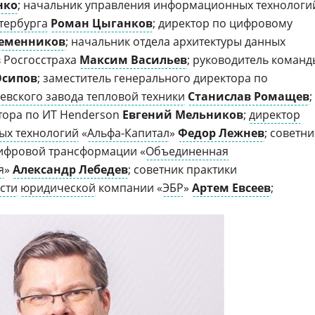
нко
; начальник управления информационных технологи
тербурга
Роман Цыганков
; директор по цифровому
Семенников
; начальник отдела архитектуры данных
в Росгосстраха
Максим Васильев
; руководитель команд
Осипов
; заместитель генерального директора по
евского завода тепловой техники
Станислав Ромащев
;
тора по ИТ Henderson
Евгений Мельников
;
директор
ых технологий
«
Альфа-Капитал
»
Федор Лежнев
; советни
цифровой трансформации «
Объединенная
я
»
Александр Лебедев
; советник практики
сти
юридической
компании «
ЭБР
»
Артем Евсеев
;