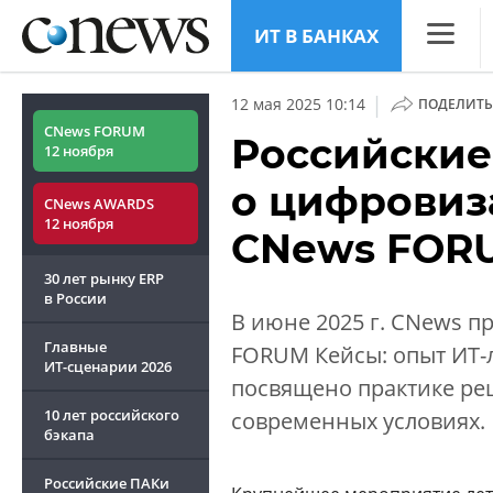
ИТ В БАНКАХ
CNews
|
12 мая 2025 10:14
ПОДЕЛИТЬ
Аналитик
CNews FORUM
Российские
12 ноября
Конфере
о цифровиз
CNews AWARDS
Маркет
12 ноября
CNews FORU
Техника
30 лет рынку ERP
ТВ
в России
В июне 2025 г. CNews 
Главные
FORUM Кейсы: опыт ИТ-
ИТ-сценарии
2026
посвящено практике ре
10 лет российского
современных условиях.
бэкапа
Российские ПАКи