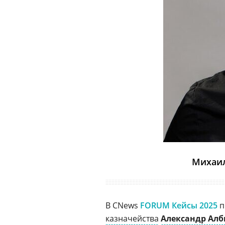
Михаил
В CNews
FORUM Кейсы 2025
п
казначейства
Александр Ал