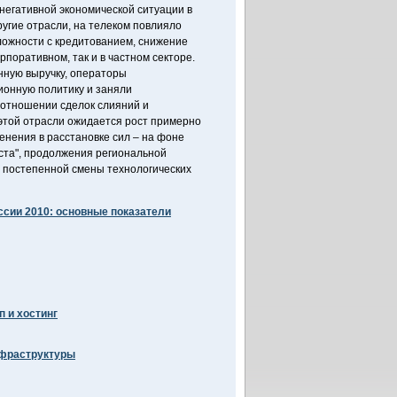
негативной экономической ситуации в
другие отрасли, на телеком повлияло
ложности с кредитованием, снижение
орпоративном, так и в частном секторе.
ную выручку, операторы
ионную политику и заняли
отношении сделок слияний и
 этой отрасли ожидается рост примерно
енения в расстановке сил – на фоне
ста", продолжения региональной
 и постепенной смены технологических
ссии 2010: основные показатели
 и хостинг
нфраструктуры