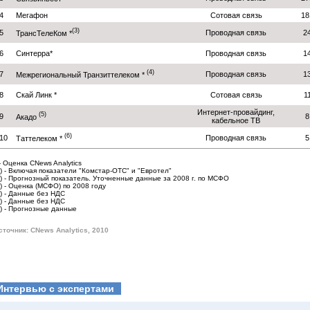
4
Мегафон
Сотовая связь
18
(3)
5
Проводная связь
2
ТрансТелеКом *
6
Синтерра*
Проводная связь
1
(4)
7
Проводная связь
1
Межрегиональный Транзиттелеком *
8
Скай Линк *
Сотовая связь
1
Интернет-провайдинг,
(5)
9
8
Акадо
кабельное ТВ
(6)
10
Проводная связь
5
Таттелеком *
 - Оценка CNews Analytics
1) - Включая показатели "Комстар-ОТС" и "Евротел"
2) - Прогнозный показатель. Уточненные данные за 2008 г. по МСФО
3) - Оценка (МСФО) по 2008 году
4) - Данные без НДС
5) - Данные без НДС
6) - Прогнозные данные
сточник: CNews Analytics, 2010
Интервью с экспертами