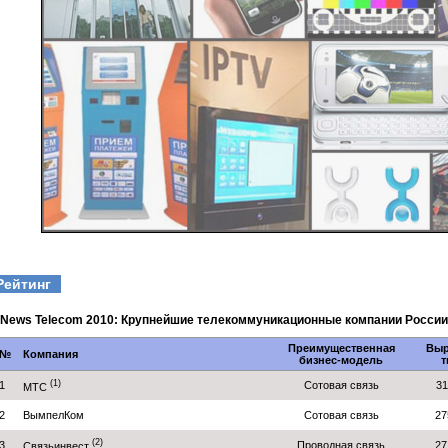
Рейтинг
News Telecom 2010: Крупнейшие телекоммуникационные компании России
Преимущественная
Выр
№
Компания
бизнес-модель
т
(1)
1
Сотовая связь
31
МТС
2
ВымпелКом
Сотовая связь
27
(2)
3
Проводная связь
27
Связьинвест