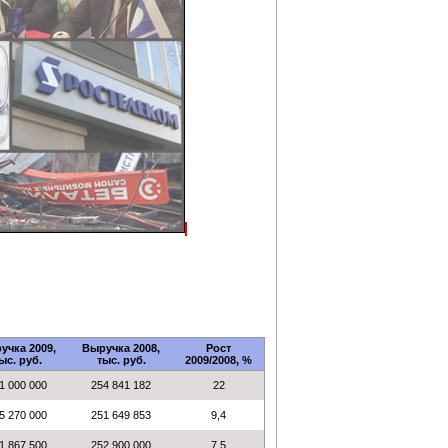
учка 2009,
Выручка 2008,
Рост
ыс. руб.
тыс. руб.
2009/2008, %
1 000 000
254 841 182
22
5 270 000
251 649 853
9,4
1 867 500
252 900 000
7,5