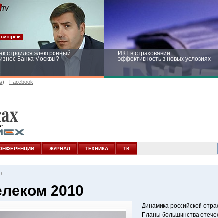
ак строился электронный
ИКТ в страховании:
изнес Банка Москвы?
эффективность в новых условиях
s)
Facebook
ейтинг CNewsInfrastructure 2015:
Информационная безопасность
риглашаем участвовать
бизнеса и госструктур: развитие в
новых условиях
ОНФЕРЕНЦИИ
ЖУРНАЛ
ТЕХНИКА
ТВ
р
елеком 2010
Динамика российской отрас
Планы большинства отечес