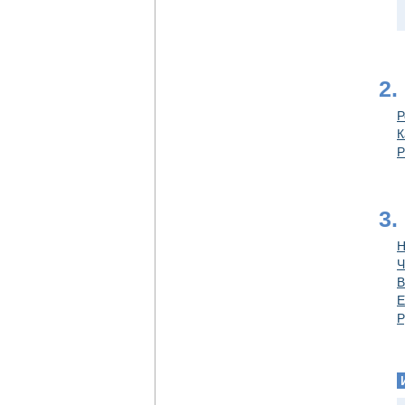
2.
Р
К
Р
3.
Н
Ч
В
Е
Р