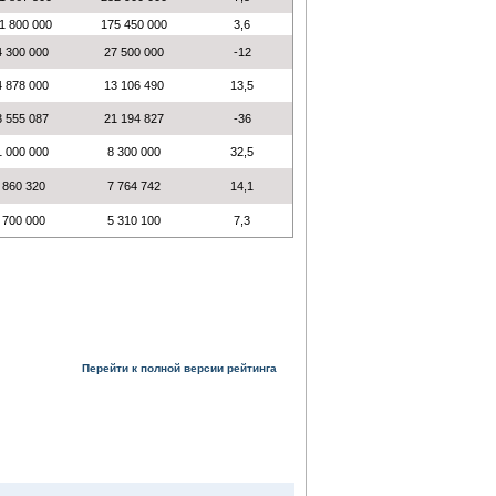
1 800 000
175 450 000
3,6
4 300 000
27 500 000
-12
4 878 000
13 106 490
13,5
3 555 087
21 194 827
-36
1 000 000
8 300 000
32,5
 860 320
7 764 742
14,1
 700 000
5 310 100
7,3
Перейти к полной версии рейтинга