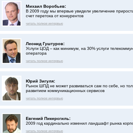
Михаил Воробьев:
В 2009 году мы впервые увидели увеличение прирост
счет перетока от конкурентов
читать полное интервью
Леонид Гуштуров:
Услуги ЦОД – как минимум, на 30% услуги телекомму
оператора
читать полное интервью
Юрий Зигуля:
Рынок ШПД не может развиваться сам по себе, но тол
развитием коммуникационных сервисов
читать полное интервью
Евгений Пикерсгиль:
2009 год кардинально изменил ландшафт рынка корп
читать полное интервью