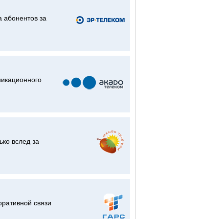
а абонентов за
никационного
ько вслед за
оративной связи