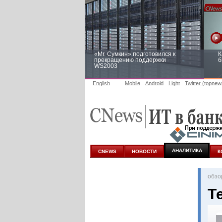
«Mr. Сумкин» подготовился к
К
прекращению поддержки
б
WS2003
English
Mobile
Android
Light
Twitter (topnew
Заоблачная оптимизация: как
Р
Faberlic изменил подход к
п
аналитике
АНАЛИТИКА
CNEWS
НОВОСТИ
К
oбзо
Т