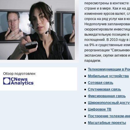
пересмотрены в контексте 
стране и в мире. Как и на 
изменение курсов валют, с
спроса на ряд услуг как в к
Недополучив запланирован
скорректировали инвестиц
выжидательную позицию в 
поглощений. В 2010 году в
на 9% и существенные изм
реорганизации "Связьинве
экспансии, скупки активов
парадигм.
Телекоммуникации в Ро
Обзор подготовлен
Мобильные устройства
Сотовая связь
Спутниковая связь
Фиксированная связь
Широкополосный доступ
Цифровое ТВ
Построение телеком-и
Масштабные проекты