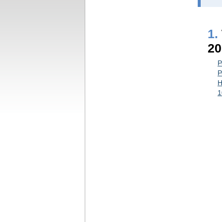
1.
20
Р
Р
Н
1