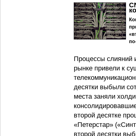
C
к
Ко
пр
«в
по
Процессы слияний 
рынке привели к су
телекоммуникационн
десятки выбыли со
места заняли холди
консолидировавшие 
второй десятке про
«Петерстар» («Синт
второй десятки выб