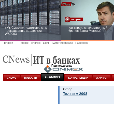
«Mr. Сумкин» подготовился к
Как строился электронный
прекращению поддержки
бизнес Банка Москвы?
WS2003
English
Mobile
Android
Light
Twitter (topnews)
Facebook
Заоблачная оптимизация: как
Рейтинг CNewsInfrastructure 20
Faberlic изменил подход к
приглашаем участвовать
аналитике
АНАЛИТИКА
CNEWS
НОВОСТИ
КОНФЕРЕНЦИИ
ЖУРНАЛ
Обзор
Телеком 2008