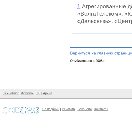
1
Агрегированные до
«ВолгаТелеком», «
«Дальсвязь», «Цен
Вернуться на главную страницу
Опубликовано в 2008 г.
Техноблог
|
Форумы
|
ТВ
|
Архив
Об издании
|
Реклама
|
Вакансии
|
Контакты