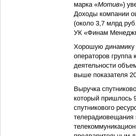
марка «
Мотив
») ув
Доходы компании оц
(около 3,7 млрд руб
УК «Финам Менеджме
Хорошую динамику 
операторов группа 
деятельности объе
выше показателя 20
Выручка спутниково
который пришлось 
спутникового ресурс
телерадиовещания и
телекоммуникационн
предварительным д