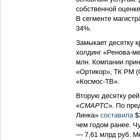
собственной оценк
В сегменте магистр
34%.
Замыкает десятку 
холдинг «Ренова-ме
млн. Компании при
«Ортикор», ТК РМ (
«Космос-ТВ».
Вторую десятку рей
«
СМАРТС
». По пр
Линка»
составила
$3
чем годом ранее. 
— 7,61 млрд руб. М