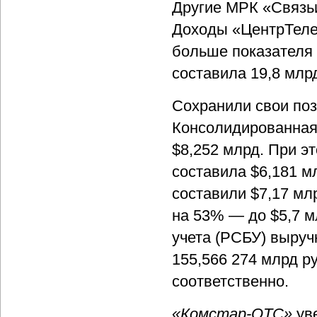
Другие МРК «Связьи
Доходы «ЦентрТел
больше показателя
составила 19,8 млрд
Сохранили свои поз
Консолидированна
$8,252 млрд. При э
составила $6,181 м
составили $7,17 мл
на 53% — до $5,7 м
учета (РСБУ) выру
155,566 274 млрд ру
соответственно.
«Комстар-ОТС»
уве