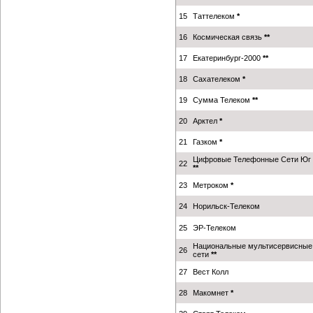
15
Таттелеком
*
16
Космическая связь
**
17
Екатеринбург-2000
**
18
Сахателеком
*
19
Сумма Телеком
**
20
Арктел
*
21
Газком
*
Цифровые Телефонные Сети Юг
22
**
23
Метроком
*
24
Норильск-Телеком
25
ЭР-Телеком
Национальные мультисервисные
26
сети
**
27
Вест Колл
28
Макомнет
*