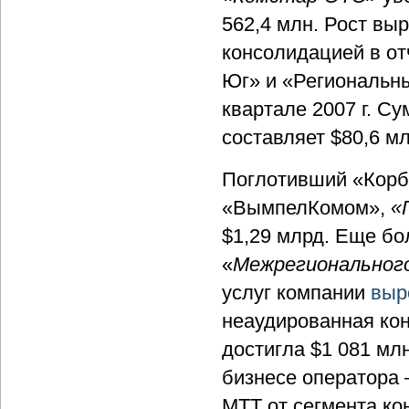
562,4 млн. Рост выр
консолидацией в о
Юг» и «Региональны
квартале 2007 г. С
составляет $80,6 мл
Поглотивший «Корб
«ВымпелКомом»,
«
$1,29 млрд. Еще бо
«
Межрегиональног
услуг компании
выр
неаудированная ко
достигла $1 081 мл
бизнесе оператора 
МТТ от сегмента ко