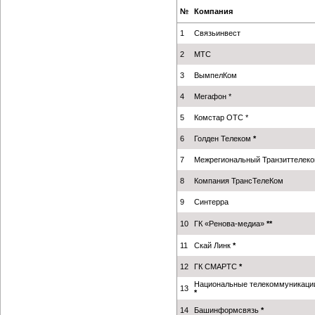
№
Компания
1
Связьинвест
2
МТС
3
ВымпелКом
4
Мегафон *
5
Комстар ОТС *
6
Голден Телеком
*
7
Межрегиональный Транзиттелек
8
Компания ТрансТелеКом
9
Синтерра
10
ГК «Ренова-медиа»
**
11
Скай Линк
*
12
ГК СМАРТС
*
Национальные телекоммуникаци
13
*
14
Башинформсвязь
*