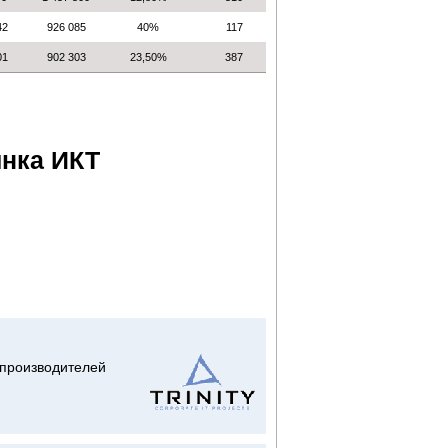
42
926 085
40%
117
01
902 303
23,50%
387
ынка ИКТ
 производителей