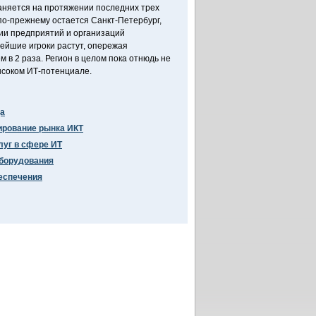
аняется на протяжении последних трех
по-прежнему остается Санкт-Петербург,
ии предприятий и организаций
ейшие игроки растут, опережая
м в 2 раза. Регион в целом пока отнюдь не
ысоком ИТ-потенциале.
да
ирование рынка ИКТ
луг в сфере ИТ
оборудования
еспечения