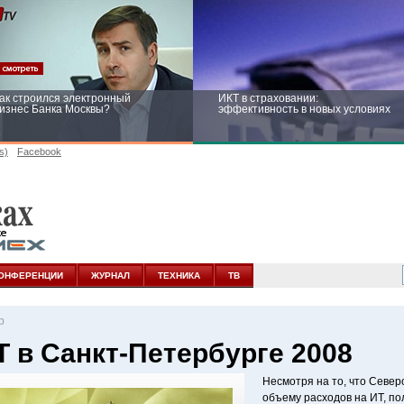
ак строился электронный
ИКТ в страховании:
изнес Банка Москвы?
эффективность в новых условиях
s)
Facebook
ейтинг CNewsInfrastructure 2015:
Информационная безопасность
риглашаем участвовать
бизнеса и госструктур: развитие в
новых условиях
ОНФЕРЕНЦИИ
ЖУРНАЛ
ТЕХНИКА
ТВ
р
Т в Санкт-Петербурге 2008
Несмотря на то, что Север
объему расходов на ИТ, по