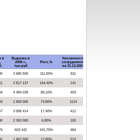
а в
Выручка в
Численность
,
2006 г.,
Рост, %
сотрудников
б.
тыс.руб
на 31.12.2007
00
3 685 500
111,50%
811
11
2 817 137
164,40%
141
34
4 384 039
68,10%
403
40
2 809 000
74,80%
1124
67
3 006 414
17,40%
412
00
2 363 000
6,80%
100
76
603 442
241,70%
484
00
1 457 500
12,80%
510