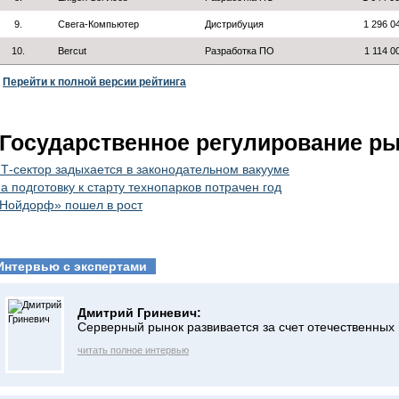
9.
Свега-Компьютер
Дистрибуция
1 296 0
10.
Bercut
Разработка ПО
1 114 0
Перейти к полной версии рейтинга
Государственное регулирование р
Т-сектор задыхается в законодательном вакууме
а подготовку к старту технопарков потрачен год
Нойдорф» пошел в рост
Интервью с экспертами
Дмитрий Гриневич:
Серверный рынок развивается за счет отечественных
читать полное интервью