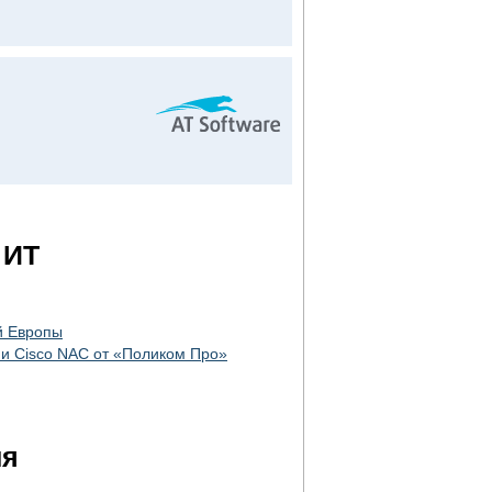
 ИТ
й Европы
и Cisco NAC от «Поликом Про»
ия