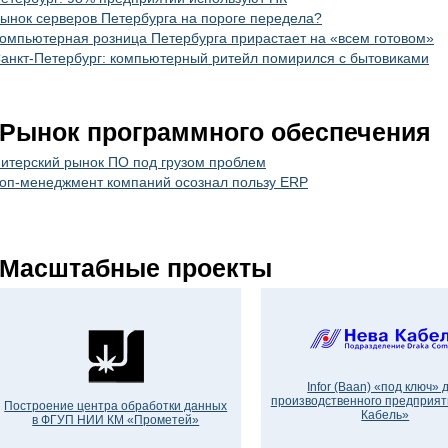
ынок серверов Петербурга на пороге передела?
омпьютерная розница Петербурга прирастает на «всем готовом»
анкт-Петербург: компьютерный ритейл помирился с бытовиками
Рынок программного обеспечения
итерский рынок ПО под грузом проблем
оп-менеджмент компаний осознал пользу ERP
Масштабные проекты
Infor (Baan) «под ключ» 
производственного предприят
Построение центра обработки данных
Кабель»
в ФГУП НИИ КМ «Прометей»