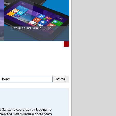
Планшет Dell Venue 11 Pro
Пора выбирать Fujitsu!
о-Запад пока отстает от Москвы по
ложительная динамика роста этого