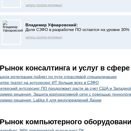
читать полное интервью
Владимир Уфнаровский:
Доля СЗФО в разработке ПО остается на уровне 30%
читать полное интервью
Рынок консалтинга и услуг в сфере
ынок интеграции пойдет по пути отраслевой специализации
итер тратит на аутсорсинг ИТ больше всех в СЗФО
итерский аутсорсинг ПО продолжает расти за счет США и Западно
ример решения: Защита корпоративной сети с помощью технологи
ример решения: Labka II для медучреждений Дании
Рынок компьютерного оборудован
етербург: 98% предприятий используют ПК