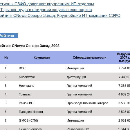
егионы СЗФО доверяют внутренним ИТ-отделам
Т-рынок труда в ожидании запуска технопарков
ейтинг CNews.Cеверо-Запад: Крупнейшие ИТ-компании СЗФО
Рейтинг
ейтинг CNews: Северо-Запад 2008
Выручк
№
Компания
Сфера деятельности
2007 г.
тыс.ру
1.
BCC
Интеграция
7 794 8
2.
Superwave
Дистрибуция
7 449 6
3.
Ниеншанц
Группа компаний
7 368 8
4.
Транзас
Группа компаний
4 909 2
5.
Рамэк ВС
Производство компьютеров
3 530 3
6.
Паладин Инвент
Группа компаний
2 523 0
7.
GMCS (СПб)
Интеграция
2 061 6
8.
Exigen Services
Разработка ПО
1 644 0