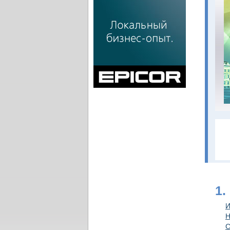
1.
И
Н
С