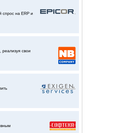
 спрос на ERP и
, реализуя свои
лить
овным