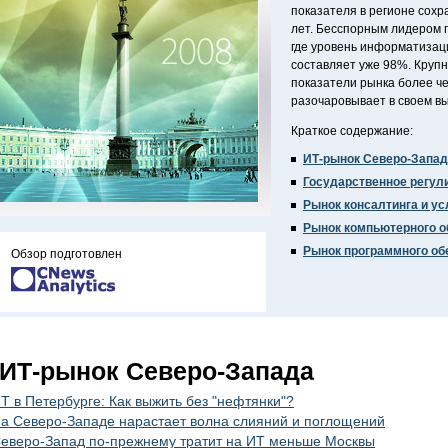
показателя в регионе сохр
лет. Бесспорным лидером 
где уровень информатизац
составляет уже 98%. Крупн
показатели рынка более че
разочаровывает в своем в
Краткое содержание:
ИТ-рынок Северо-Запа
Государственное регул
Рынок консалтинга и ус
Рынок компьютерного 
Рынок программного об
Обзор подготовлен
ИТ-рынок Северо-Запада
Т в Петербурге: Как выжить без "нефтянки"?
а Северо-Западе нарастает волна слияний и поглощений
еверо-Запад по-прежнему тратит на ИТ меньше Москвы