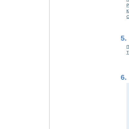
Р
К
С
5.
П
Т
6.