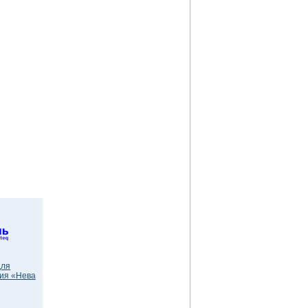
для
ия «Нева