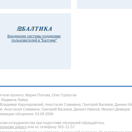
Внедрение системы поддержки
пользователей в "Балтике"
ители проекта: Мария Попова, Олег Горбатов
: Людмила Лайер
 Владимир Карачаровский, Анастасия Симакина, Григорий Васюков, Даниил И
ю: Анастасия Симакина, Григорий Васюков, Даниил Иванов, Михаил Демидов
бликации обозрения: 03.09.2008
осам сотрудничества при подготовке обозрений обращайтесь
тронному адресу
или по телефону
363–11-57.