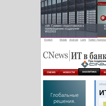
«Mr. Сумкин» подготовился к
К
прекращению поддержки
б
WS2003
English
Mobile
Android
Light
Twitter (topnew
Заоблачная оптимизация: как
Р
Faberlic изменил подход к
п
аналитике
АНАЛИТИКА
CNEWS
НОВОСТИ
К
oбзо
И