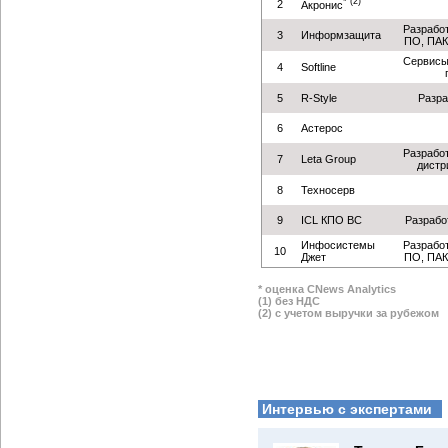
* (2)
2
Акронис
Разрабо
3
Информзащита
ПО, ПАК
Сервисы
4
Softline
5
R-Style
Разра
6
Астерос
Разрабо
7
Leta Group
дистр
8
Техносерв
9
ICL КПО ВС
Разрабо
Инфосистемы
Разрабо
10
Джет
ПО, ПАК
* оценка CNews Analytics
(1) без НДС
(2) с учетом выручки за рубежом
Интервью с экспертами