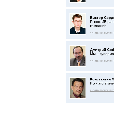
Виктор Серд
Рынок ИБ раст
компаний
читать полное ин
Дмитрий Соб
Мы – суперма
читать полное ин
Константин 
ИБ - это этич
читать полное ин