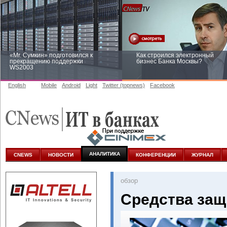
«Mr. Сумкин» подготовился к
Как строился электронный
прекращению поддержки
бизнес Банка Москвы?
WS2003
English
Mobile
Android
Light
Twitter (topnews)
Facebook
Заоблачная оптимизация: как
Рейтинг CNewsInfrastructure 20
Faberlic изменил подход к
приглашаем участвовать
аналитике
АНАЛИТИКА
CNEWS
НОВОСТИ
КОНФЕРЕНЦИИ
ЖУРНАЛ
oбзор
Средства защ