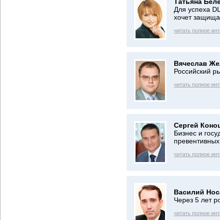
Татьяна Бел
Для успеха DL
хочет защища
читать полное ин
Вячеслав Же
Российский ры
читать полное ин
Сергей Коно
Бизнес и гос
превентивных
читать полное ин
Василий Нос
Через 5 лет 
читать полное ин