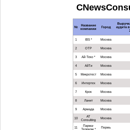
CNewsConsul
Выручка
Название
№
Город
аудита в
компании
1
IBS *
Москва
2
ОТР
Москва
3
Ай-Теко *
Москва
4
АйТи
Москва
5
Микротест
Москва
6
Интертех
Москва
7
Крок
Москва
8
Ланит
Москва
9
Армада
Москва
AT
10
Москва
Consulting
Парма-
11
Пермь
Телеком *