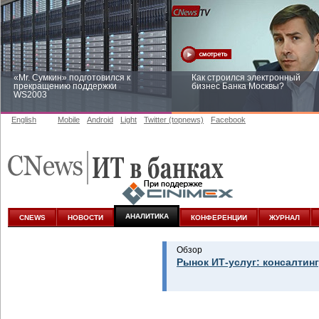
«Mr. Сумкин» подготовился к
Как строился электронный
прекращению поддержки
бизнес Банка Москвы?
WS2003
English
Mobile
Android
Light
Twitter (topnews)
Facebook
Заоблачная оптимизация: как
Рейтинг CNewsInfrastructure 20
Faberlic изменил подход к
приглашаем участвовать
аналитике
АНАЛИТИКА
CNEWS
НОВОСТИ
КОНФЕРЕНЦИИ
ЖУРНАЛ
Обзор
Рынок ИТ-услуг: консалтинг