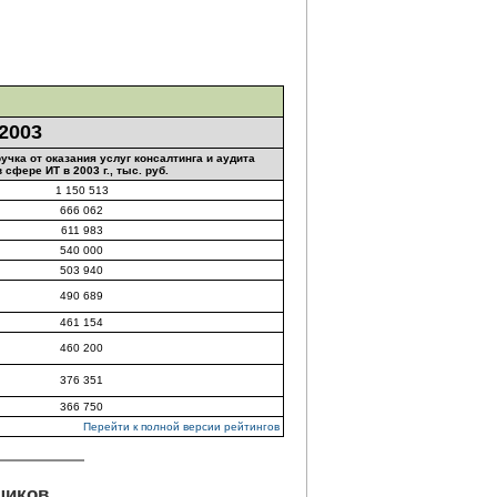
2003
чка от оказания услуг консалтинга и аудита
в сфере ИТ в 2003 г., тыс. руб.
1 150 513
666 062
611 983
540 000
503 940
490 689
461 154
460 200
376 351
366 750
Перейти к полной версии рейтингов
щиков