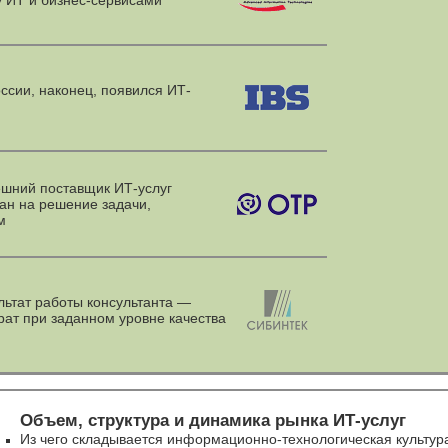
 ИТ и бизнес-сервисами
ссии, наконец, появился ИТ-
шний поставщик ИТ-услуг
ан на решение задачи,
м
льтат работы консультанта —
рат при заданном уровне качества
Объем, структура и динамика рынка
ИТ-услуг
Из чего складывается
информационно-технологическая
культур