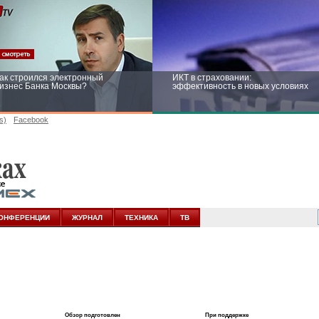
ак строился электронный
ИКТ в страховании:
изнес Банка Москвы?
эффективность в новых условиях
s)
Facebook
ейтинг CNewsInfrastructure 2015:
Информационная безопасность
риглашаем участвовать
бизнеса и госструктур: развитие в
новых условиях
ОНФЕРЕНЦИИ
ЖУРНАЛ
ТЕХНИКА
ТВ
Обзор подготовлен
При поддержке