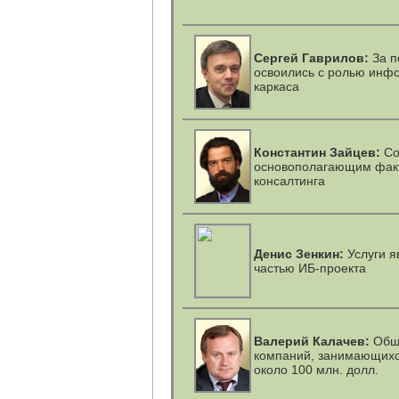
Сергей Гаврилов:
За п
освоились с ролью инф
каркаса
Константин Зайцев:
Со
основополагающим факт
консалтинга
Денис Зенкин:
Услуги я
частью ИБ-проекта
Валерий Калачев:
Общи
компаний, занимающихс
около 100 млн. долл.