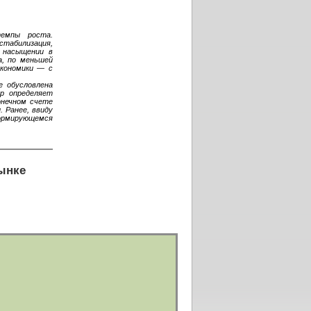
емпы роста.
 стабилизация,
о насыщении в
а, по меньшей
экономики — с
е обусловлена
р определяет
онечном счете
и
. Ранее, ввиду
 формирующемся
ынке