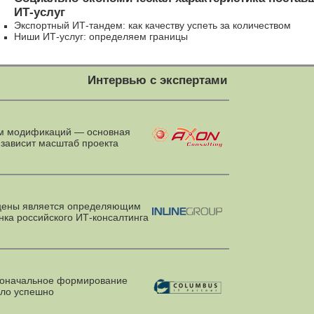
ИТ-услуг
Экспортный ИТ-тандем: как качеству успеть за количеством
Ниши ИТ-услуг: определяем границы
Интервью с экспертами
 модификаций — основная
 зависит масштаб проекта
цены является определяющим
ка российского ИТ-консалтинга
оначальное формирование
шло успешно