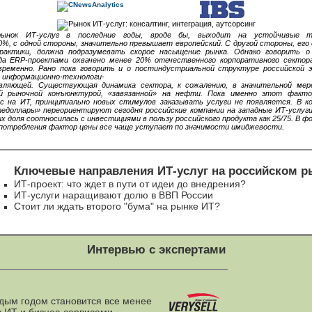
 рынок
ИТ-услуг
в последние годы, вроде бы, выходит на устойчивые т
%, с одной стороны, значительно превышает европейский. С другой стороны, его
рактики, должна подразумевать скорое насыщение рынка. Однако говорить 
гда
ERP-проектами
охвачено менее 20% отечественного корпоративного сектор
временно. Рано пока говорить и о постиндустриальной структуре российской 
й информационно-технологи-
вляющей. Существующая динамика сектора, к сожалению, в значительной мер
ой рыночной конъюнктурой, «завязанной» на нефти. Пока именно этот факто
с на ИТ, принципиально новых стимулов заказывать услуги не появляется. В к
едоллары» переориентируют сегодня российские компании на западные
ИТ-услуг
их доля соотносилась с инвестициями в пользу российского продукта как 25/75. В
потребления фактор цены все чаще уступает по значимости имиджевости.
Ключевые направления
ИТ-услуг
на российском р
ИТ-проект: что ждет в пути от идеи до внедрения?
ИТ-услуги наращивают долю в ВВП России
Стоит ли ждать второго "бума" на рынке ИТ?
Интервью с экспертами
дым годом становится все менее