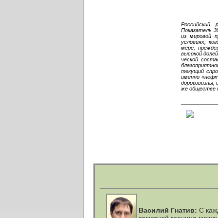
Российский
Показатель 30
из мировой п
условиях, ко
мере, прежде
высокой доле
ческой соста
благоприятн
текущий спро
именно «нефт
дороговизны, 
же обществе 
Василий Гнатив:
С каж