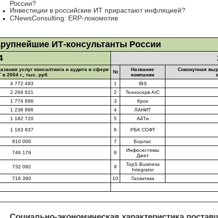
России?
Инвестиции в российские ИТ прирастают инфляцией?
CNewsConsulting:
ERP-локомотив
Крупнейшие ИТ-консультанты России
4
азания услуг консалтинга и аудита в сфере
Название
Совокупная выру
№
 в 2004 г., тыс. руб.
компании
4 772 493
1
IBS
2 269 621
2
Техносерв А/С
1 774 696
3
Крок
1 238 896
4
ЛАНИТ
1 182 720
5
АйТи
1 163 837
6
РБК СОФТ
810 000
7
Борлас
Инфосистемы
746 179
8
Джет
TopS Business
732 092
9
Integrator
716 390
10
Галактика
Социально-экономическая характеристика постав