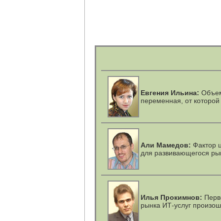
Евгения Ильина:
Объем
переменная, от которой
Али Мамедов:
Фактор 
для развивающегося рын
Илья Прокимнов:
Перв
рынка ИТ-услуг произо