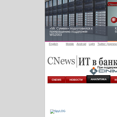
«Mr. Сумкин» подготовился к
К
прекращению поддержки
б
WS2003
English
Mobile
Android
Light
Twitter (topnew
Заоблачная оптимизация: как
Р
Faberlic изменил подход к
п
аналитике
АНАЛИТИКА
CNEWS
НОВОСТИ
К