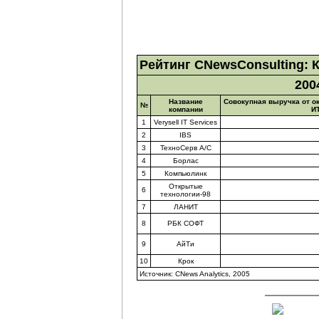
Рейтинг CNewsConsulting: 
200
Название
Совокупная выручка от ок
№
компании
ИТ
1
Verysell IT Services
2
IBS
3
ТехноСерв А/С
4
Борлас
5
Компьюлинк
Открытые
6
технологии-98
7
ЛАНИТ
8
РБК СОФТ
9
АйТи
10
Крок
Источник: CNews Analytics, 2005