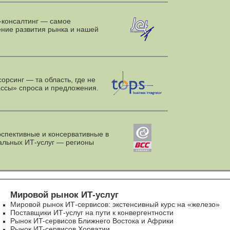
консалтинг — самое
ние развития рынка и нашей
орсинг — та область, где не
ассы» спроса и предложения.
пективные и консервативные в
альных
ИТ-услуг
— регионы
Мировой рынок ИТ-услуг
Мировой рынок
ИТ-сервисов
: экстенсивный курс на «железо»
Поставщики
ИТ-услуг
на пути к конвергентности
Рынок
ИT-сервисов
Ближнего Востока и Африки
Рынок
ИT-сервисов
Хорватии