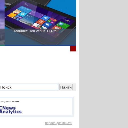
Планшет Dell Venue 11 Pro
Пора выбирать Fujitsu!
 подготовлен
версия для печати