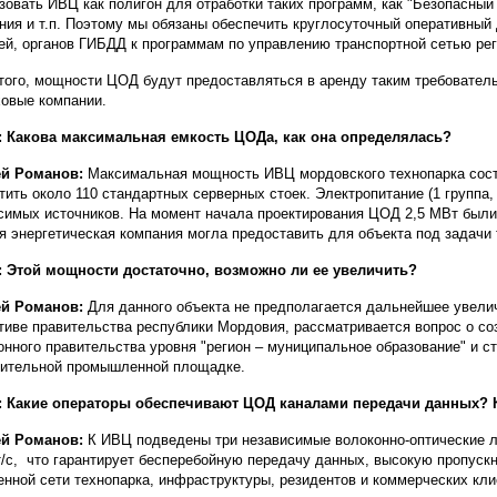
зовать ИВЦ как полигон для отработки таких программ, как "Безопасный
ния и т.п. Поэтому мы обязаны обеспечить круглосуточный оперативный 
ей, органов ГИБДД к программам по управлению транспортной сетью рег
того, мощности ЦОД будут предоставляться в аренду таким требовател
ховые компании.
 Какова максимальная емкость ЦОДа, как она определялась?
ей Романов:
Максимальная мощность ИВЦ мордовского технопарка соста
тить около 110 стандартных серверных стоек. Электропитание (1 группа, 
симых источников. На момент начала проектирования ЦОД 2,5 МВт был
я энергетическая компания могла предоставить для объекта под задачи 
 Этой мощности достаточно, возможно ли ее увеличить?
ей Романов:
Для данного объекта не предполагается дальнейшее увели
тиве правительства республики Мордовия, рассматривается вопрос о со
онного правительства уровня "регион – муниципальное образование" и 
ительной промышленной площадке.
: Какие операторы обеспечивают ЦОД каналами передачи данных? 
ей Романов:
К ИВЦ подведены три независимые волоконно-оптические л
т/с, что гарантирует бесперебойную передачу данных, высокую пропуск
енной сети технопарка, инфраструктуры, резидентов и коммерческих кли