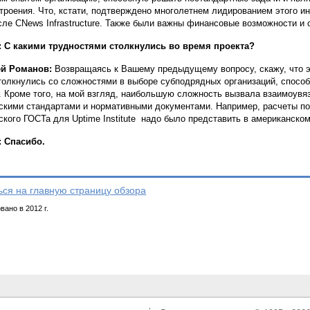
роения. Что, кстати, подтверждено многолетнем лидированием этого ин
сле CNews Infrastructure. Также были важны финансовые возможности и 
 С какими трудностями столкнулись во время проекта?
ей Романов:
Возвращаясь к Вашему предыдущему вопросу, скажу, что эт
толкнулись со сложностями в выборе субподрядных организаций, спосо
. Кроме того, на мой взгляд, наибольшую сложность вызвала взаимоувязка
скими стандартами и нормативными документами. Например, расчеты по
ского ГОСТа для Uptime Institute надо было представить в американск
 Спасибо.
ься на главную страницу обзора
ано в 2012 г.