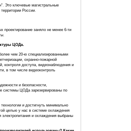
н". Это ключевые магистральные
территории России.
ых проектирование заняло не менее 6-ти
ты.
ктуры ЦОДа.
более чем 20-ю специализированными
петчеризации, охранно-пожарной
й, контроля доступа, видеонаблюдения и
ти, в том числе видеоконтроль
дежности и безопасности,
ные системы ЦОДа зарезервированы по
 технологии и достигнуть минимально
той целью у нас в системе охлаждения
я электропитания и охлаждения выбраны
 производителей использованы? Какие