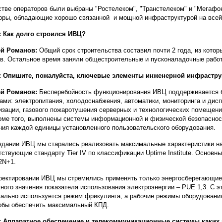
стве операторов были выбраны "Ростелеком", "Транстелеком" и "Мегафо
оры, обладающие хорошо связанной и мощной инфраструктурой на всей 
 Как долго строился ИВЦ?
ей Романов:
Общий срок строительства составил почти 2 года, из котор
в. Остальное время заняли общестроительные и пусконаладочные рабо
: Опишите, пожалуйста, ключевые элементы инженерной инфрастру
ей Романов:
Бесперебойность функционирования ИВЦ поддерживается 
ами: электропитания, холодоснабжения, автоматики, мониторинга и дис
изации, газового пожаротушения серверных и технологических помещени
роме того, выполнены системы информационной и физической безопаснос
ния каждой единицы установленного пользовательского оборудования.
здании ИВЦ мы старались реализовать максимальные характеристики на
тствующие стандарту Tier IV по классификации Uptime Institute. Основ
2N+1.
оектировании ИВЦ мы стремились применять только энергосберегающие
ного значения показателя использования электроэнергии – PUE 1,3. С э
ально используется режим фрикулинга, а рабочие режимы оборудовани
тобы обеспечить максимальный КПД.
: Аппаратное обеспечение и телекоммуникационные системы каких