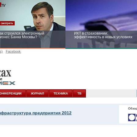
ак строился электронный
ИКТ в страховании:
изнес Банка Москвы?
эффективность в новых условиях
s)
Facebook
ейтинг CNewsInfrastructure 2015:
Информационная безопасность
риглашаем участвовать
бизнеса и госструктур: развитие в
новых условиях
ОНФЕРЕНЦИИ
ЖУРНАЛ
ТЕХНИКА
ТВ
Обзор
нфраструктура предприятия 2012