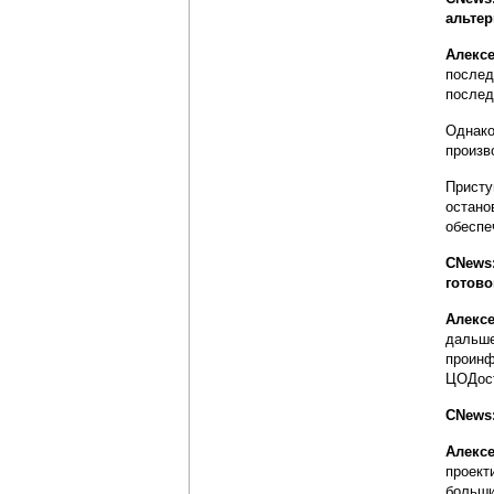
альте
Алекс
послед
послед
Однако
произв
Присту
остано
обеспе
CNews:
готов
Алекс
дальше
проинф
ЦОДост
CNews:
Алекс
проект
больши