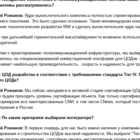
рнативы рассматривались?
ей Романов:
Ядро вычислительного комплекса полностью спроектирова
него поколения. Это было сделано осознанно. Такая моновендорная кон
ние технологические разработки IBM и сделать вычислительное ядро н
 при дальнейшей горизонтальной масштабируемости возможно использо
одителей.
пая к проектированию телекоммуникационной инфраструктуры, мы выбира
вились на специализированной коммутационной платформе для ЦОДов – 
чивает наибольшую производительность, скорость и надежность для тра
 ЦОД разработан в соответствии с требованиями стандарта Tier IV.
ого ЦОДа?
ей Романов:
Мы сейчас находимся в активной стадии сертификации ЦОДа 
 будем проходить уровень сертификации объекта. Как только сертифика
ормируем все заинтересованные СМИ, в том числе CNews, который пост
роения в России.
 По каким критериям выбирали интегратора?
ей Романов:
В первую очередь для нас было важно наличие у компании
ирования и строительства ЦОДов высокой надежности. Мы выбрали "Те
м опытом организацию, способную решать нестандартные задачи и явл