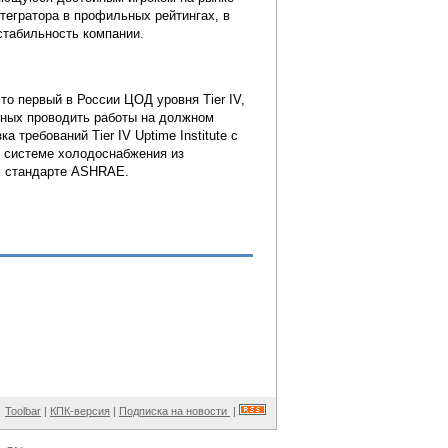
тегратора в профильных рейтингах, в
стабильность компании.
о первый в России ЦОД уровня Tier IV,
бных проводить работы на должном
 требований Tier IV Uptime Institute с
 системе холодоснабжения из
ом стандарте ASHRAE.
Toolbar
|
КПК-версия
|
Подписка на новости
|