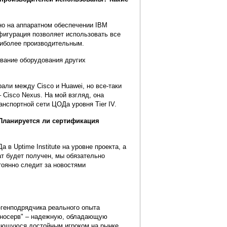
но на аппаратном обеспечении IBM
фигурация позволяет использовать все
аиболее производительным.
вание оборудования других
ли между Cisco и Huawei, но все-таки
Cisco Nexus. На мой взгляд, она
нспортной сети ЦОДа уровня Tier IV.
 Планируется ли сертификация
в Uptime Institute на уровне проекта, а
т будет получен, мы обязательно
оянно следит за новостями
-генподрядчика реального опыта
хносерв" – надежную, обладающую
яющуюся достойным игроком на рынке