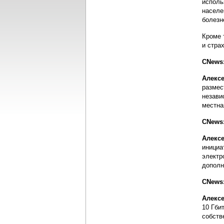
исполь
населе
болезн
Кроме 
и стра
CNews:
Алекс
размес
незави
местна
CNews:
Алекс
инициа
электр
дополн
CNews
Алекс
10 Гби
собств