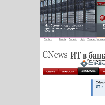
«Mr. Сумкин» подготовился к
К
прекращению поддержки
б
WS2003
English
Mobile
Android
Light
Twitter (topnew
Заоблачная оптимизация: как
Р
Faberlic изменил подход к
п
аналитике
АНАЛИТИКА
CNEWS
НОВОСТИ
К
Обзор
ИТ-и