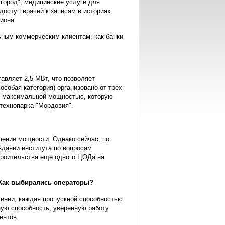
 город", медицинские услуги для
доступ врачей к записям в историях
иона.
ьным коммерческим клиентам, как банки
вляет 2,5 МВт, что позволяет
особая категория) организовано от трех
и максимальной мощностью, которую
технопарка "Мордовия".
чение мощности. Однако сейчас, по
здании института по вопросам
строительства еще одного ЦОДа на
Как выбирались операторы?
инии, каждая пропускной способностью
ную способность, уверенную работу
ентов.