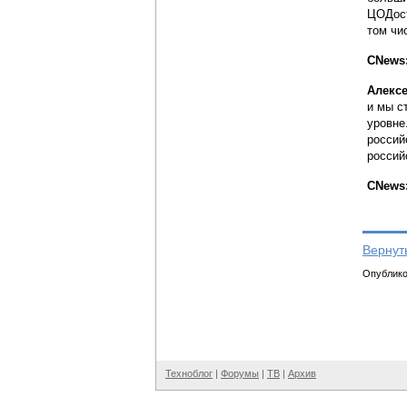
ЦОДост
том чи
CNews:
Алекс
и мы с
уровне
россий
россий
CNews:
Вернут
Опубликов
Техноблог
|
Форумы
|
ТВ
|
Архив