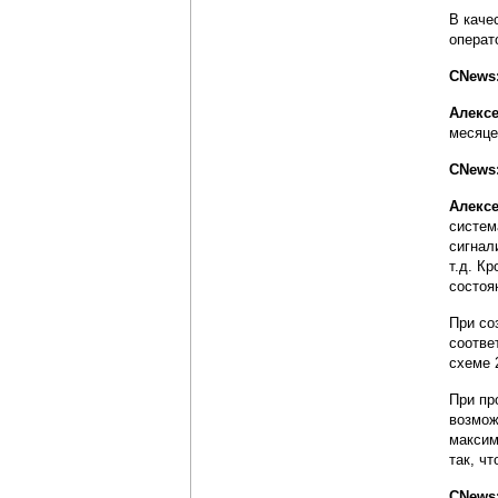
В каче
операт
CNews:
Алекс
месяце
CNews
Алекс
систем
сигнал
т.д. К
состоя
При со
соотве
схеме 
При пр
возмож
максим
так, ч
CNews