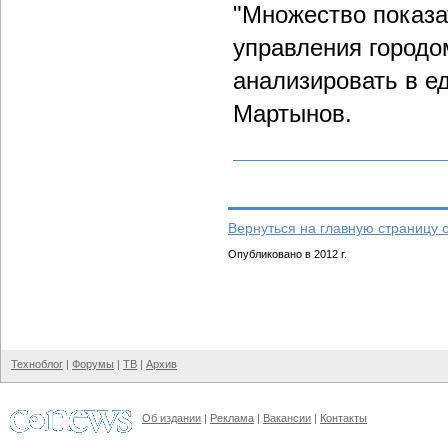
"Множество показа
управления городо
анализировать в е
Мартынов.
Вернуться на главную страницу 
Опубликовано в 2012 г.
Техноблог
|
Форумы
|
ТВ
|
Архив
Об издании
|
Реклама
|
Вакансии
|
Контакты