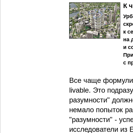
К 
Урб
скр
к с
на 
и с
При
с п
Все чаще формулир
livable. Это подра
разумности" должн
немало попыток ра
"разумности" - ус
исследователи из Er