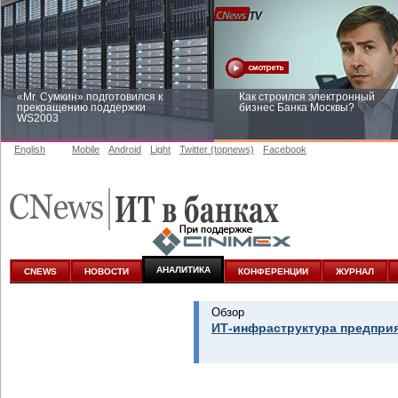
«Mr. Сумкин» подготовился к
Как строился электронный
прекращению поддержки
бизнес Банка Москвы?
WS2003
English
Mobile
Android
Light
Twitter (topnews)
Facebook
Заоблачная оптимизация: как
Рейтинг CNewsInfrastructure 20
Faberlic изменил подход к
приглашаем участвовать
аналитике
АНАЛИТИКА
CNEWS
НОВОСТИ
КОНФЕРЕНЦИИ
ЖУРНАЛ
Обзор
ИТ-инфраструктура предприя