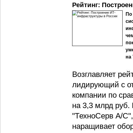
Рейтинг: Построе
По
си
ин
че
по
ум
на 
Возглавляет рейт
лидирующий с от
компании по сра
на 3,3 млрд руб
"ТехноСерв А/С",
наращивает оборо