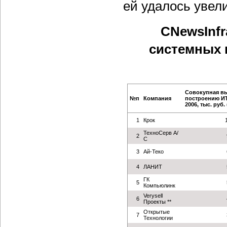
ей удалось увел
CNewsInfr
системных 
Совокупная вы
№п
Компания
построению ИТ
2006, тыс. руб. 
1
Крок
ТехноСерв А/
2
С
3
Ай-Теко
4
ЛАНИТ
ГК
5
Компьюлинк
Verysell
6
Проекты **
Открытые
7
Технологии