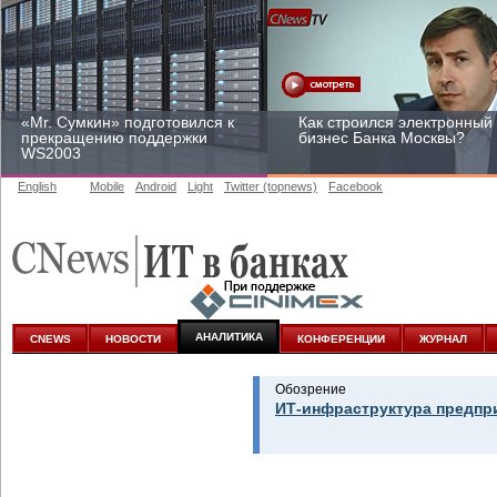
«Mr. Сумкин» подготовился к
Как строился электронный
прекращению поддержки
бизнес Банка Москвы?
WS2003
English
Mobile
Android
Light
Twitter (topnews)
Facebook
Заоблачная оптимизация:
Рейтинг CNewsInfrastructur
как Faberlic изменил подход
2015: приглашаем
к аналитике
участвовать
АНАЛИТИКА
CNEWS
НОВОСТИ
КОНФЕРЕНЦИИ
ЖУРНАЛ
Обозрение
ИТ-инфраструктура предпр