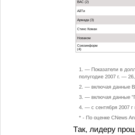
ВАС (2)
АйТи
Армада (3)
Стинс Коман
Новаком
Союзинформ
(4)
1. — Показатели в дол
полугодие 2007 г. — 26,
2. — включая данные В
3. — включая данные "
4. — с сентября 2007 г
* - По оценке CNews Ana
Так, лидеру прош