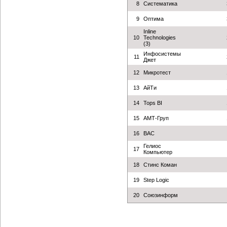
8
Систематика
9
Оптима
Inline
10
Technologies
(3)
Инфосистемы
11
Джет
12
Микротест
13
АйТи
14
Tops BI
15
АМТ-Груп
16
BAС
Гелиос
17
Компьютер
18
Стинс Коман
19
Step Logic
20
Союзинформ