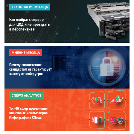
ТЕХНОЛОГИЯ МЕСЯЦА
Как выбрать сервер
для ЦОД и не прогадать
в перспективе
МНЕНИЕ МЕСЯЦА
Почему соответствие
стандартам не гарантирует
защиту от киберугроз
CNEWS ANALYTICS
Топ-10 сфер применения
квантовых компьютеров.
Инфографика CNews