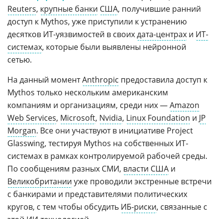
Reuters
,
крупные банки
США
, получившие ранний
доступ к Mythos, уже приступили к устранению
десятков ИТ-уязвимостей в своих
дата-центрах
и
ИТ-
системах
, которые были выявлены нейронной
сетью.
На данный момент
Anthropic
предоставила доступ к
Mythos только нескольким американским
компаниям и организациям, среди них —
Amazon
Web Services
,
Microsoft
,
Nvidia
,
Linux Foundation
и
JP
Morgan
. Все они участвуют в инициативе Project
Glasswing, тестируя Mythos на собственных ИТ-
системах в рамках контролируемой рабочей среды.
По сообщениям разных СМИ,
власти США
и
Великобритании
уже проводили экстренные встречи
с банкирами и представителями политических
кругов, с тем чтобы обсудить
ИБ-риски
, связанные с