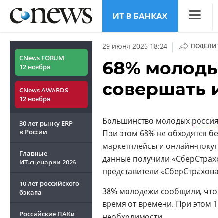
ИТ В БАНКАХ
CNews
|
29 июня 2026 18:24
ПОДЕЛИ
Аналитик
CNews FORUM
68% молоды
12 ноября
Конфере
совершать 
CNews AWARDS
Маркет
12 ноября
Техника
Большинство молодых
росси
30 лет рынку ERP
ТВ
в России
При этом 68% не обходятся бе
маркетплейсы и онлайн-покупки
Главные
данные получили «СберСтрахо
ИТ-сценарии
2026
представители «СберСтрахова
10 лет российского
38% молодежи сообщили, что
бэкапа
время от времени. При этом 1
Российские ПАКи
необходимости.