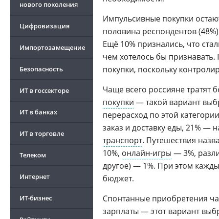
нового поколения
Импульсивные покупки остают
Цифровизация
половина респондентов (48%)
Ещё 10% признались, что стал
Импортозамещение
чем хотелось бы признавать.
покупки, поскольку контролир
Безопасность
Чаще всего россияне тратят 
ИТ в госсекторе
покупки
— такой вариант выб
ИТ в банках
перерасход по этой категори
заказ и доставку еды, 21% — 
ИТ в торговле
транспорт
. Путешествия назв
10%,
онлайн-игры
— 3%, разл
Телеком
другое) — 1%. При этом кажд
Интернет
бюджет.
Спонтанные приобретения ча
ИТ-бизнес
зарплаты — этот вариант выб