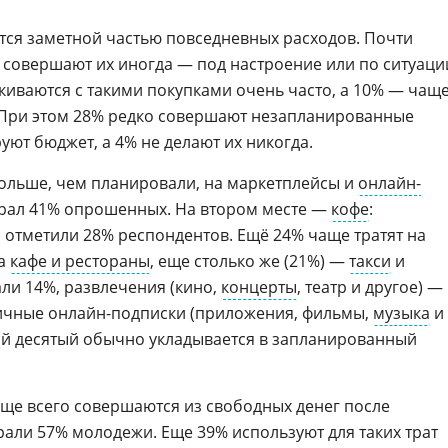
ся заметной частью повседневных расходов. Почти
 совершают их иногда — под настроение или по ситуаци
киваются с такими покупками очень часто, а 10% — чаще
 При этом 28% редко совершают незапланированные
уют бюджет, а 4% не делают их никогда.
больше, чем планировали, на маркетплейсы и
онлайн-
рал 41% опрошенных. На втором месте —
кофе
:
и отметили 28% респондентов. Ещё 24% чаще тратят на
на
кафе и рестораны
, еще столько же (21%) —
такси
и
али 14%, развлечения (кино,
концерты
, театр и другое) —
ичные онлайн-подписки (приложения, фильмы,
музыка
и
ый десятый обычно укладывается в запланированный
ще всего совершаются из свободных денег после
рали 57% молодежи. Еще 39% используют для таких трат