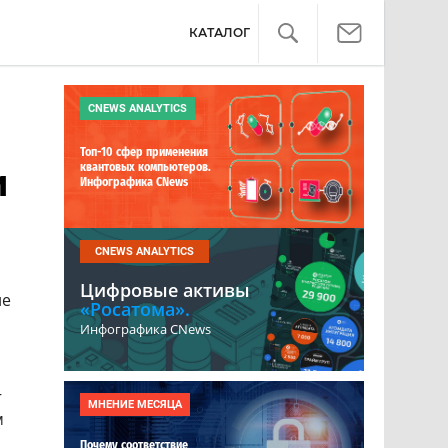
КАТАЛОГ
CNEWS ANALYTICS
Топ-10 сфер применения
квантовых компьютеров.
и
Инфографика CNews
CNEWS ANALYTICS
Цифровые активы
ие
«Росатома».
Инфографика CNews
—
МНЕНИЕ МЕСЯЦА
м
Почему соответствие