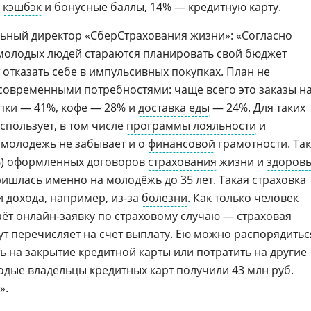
—
кэшбэк
и бонусные баллы, 14% — кредитную карту.
льный директор «
СберСтрахования жизни
»: «Согласно
молодых людей стараются планировать свой бюджет
т отказать себе в импульсивных покупках. План не
современными потребностями: чаще всего это заказы н
пки — 41%, кофе — 28% и
доставка еды
— 24%. Для таких
спользует, в том числе
программы лояльности
и
 молодежь не забывает и о
финансовой
грамотности. Так
30%) оформленных договоров
страхования
жизни и
здоров
ишлась именно на молодёжь до 35 лет. Такая страховка
 дохода, например, из-за
болезни
. Как только человек
ёт онлайн-заявку по страховому случаю — страховая
ут перечисляет на счет выплату. Ею можно распорядитьс
 на закрытие кредитной карты или потратить на другие
одые владельцы кредитных карт получили 43 млн руб.
».