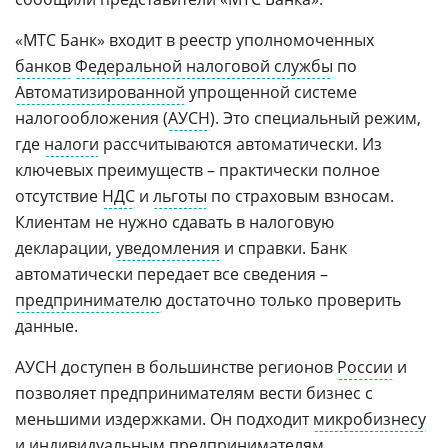
«МТС Банк» входит в реестр уполномоченных
банков
Федеральной налоговой службы
по
Автоматизированной
упрощенной системе
налогообложения (
АУСН
). Это специальный режим,
где
налоги
рассчитываются автоматически. Из
ключевых преимуществ – практически полное
отсутствие
НДС
и
льготы
по страховым взносам.
Клиентам не нужно сдавать в налоговую
декларации,
уведомления
и справки. Банк
автоматически передает все сведения –
предпринимателю
достаточно только проверить
данные.
АУСН доступен в большинстве регионов
России
и
позволяет предпринимателям вести бизнес с
меньшими издержками. Он подходит
микробизнесу
и
индивидуальным предпринимателям
,