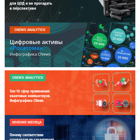
для ЦОД и не прогадать
в перспективе
CNEWS ANALYTICS
Цифровые активы
«Росатома».
Инфографика CNews
CNEWS ANALYTICS
Топ-10 сфер применения
квантовых компьютеров.
Инфографика CNews
МНЕНИЕ МЕСЯЦА
Почему соответствие
стандартам не гарантирует